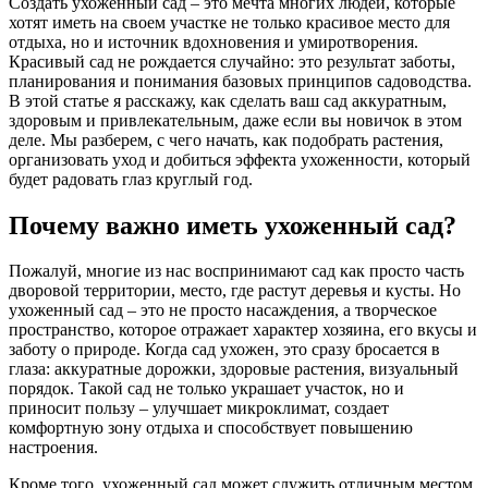
Создать ухоженный сад – это мечта многих людей, которые
хотят иметь на своем участке не только красивое место для
отдыха, но и источник вдохновения и умиротворения.
Красивый сад не рождается случайно: это результат заботы,
планирования и понимания базовых принципов садоводства.
В этой статье я расскажу, как сделать ваш сад аккуратным,
здоровым и привлекательным, даже если вы новичок в этом
деле. Мы разберем, с чего начать, как подобрать растения,
организовать уход и добиться эффекта ухоженности, который
будет радовать глаз круглый год.
Почему важно иметь ухоженный сад?
Пожалуй, многие из нас воспринимают сад как просто часть
дворовой территории, место, где растут деревья и кусты. Но
ухоженный сад – это не просто насаждения, а творческое
пространство, которое отражает характер хозяина, его вкусы и
заботу о природе. Когда сад ухожен, это сразу бросается в
глаза: аккуратные дорожки, здоровые растения, визуальный
порядок. Такой сад не только украшает участок, но и
приносит пользу – улучшает микроклимат, создает
комфортную зону отдыха и способствует повышению
настроения.
Кроме того, ухоженный сад может служить отличным местом