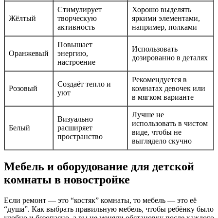
Стимулирует
Хорошо выделять
Жёлтый
творческую
яркими элементами,
активность
например, полками
Повышает
Использовать
Оранжевый
энергию,
дозированно в деталях
настроение
Рекомендуется в
Создаёт тепло и
Розовый
комнатах девочек или
уют
в мягком варианте
Лучше не
Визуально
использовать в чистом
Белый
расширяет
виде, чтобы не
пространство
выглядело скучно
Мебель и оборудование для детской
комнаты в новостройке
Если ремонт — это “костяк” комнаты, то мебель — это её
“душа”. Как выбрать правильную мебель, чтобы ребёнку было
удобно и безопасно, а вы не меняли обстановку после каждого