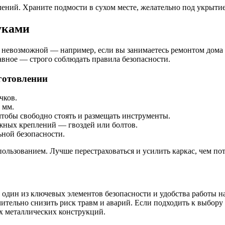
ений. Храните подмости в сухом месте, желательно под укрыти
уками
 невозможной — например, если вы занимаетесь ремонтом дома 
авное — строго соблюдать правила безопасности.
готовлении
чков.
 мм.
тобы свободно стоять и размещать инструменты.
жных креплений — гвоздей или болтов.
ьной безопасности.
ользованием. Лучше перестраховаться и усилить каркас, чем по
 один из ключевых элементов безопасности и удобства работы 
ачительно снизить риск травм и аварий. Если подходить к выбор
х металлических конструкций.