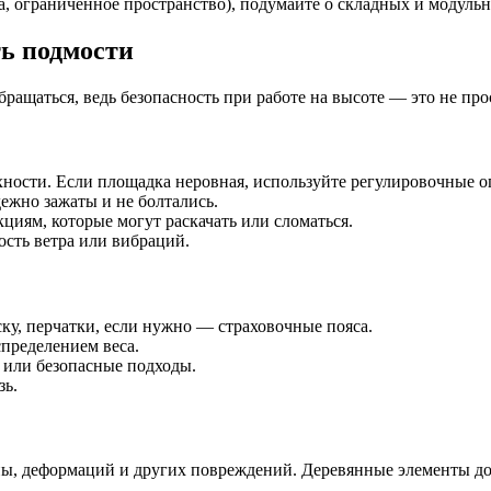
а, ограниченное пространство), подумайте о складных и модуль
ть подмости
ащаться, ведь безопасность при работе на высоте — это не прос
хности. Если площадка неровная, используйте регулировочные 
ежно зажаты и не болтались.
циям, которые могут раскачать или сломаться.
ость ветра или вибраций.
ку, перчатки, если нужно — страховочные пояса.
пределением веса.
 или безопасные подходы.
зь.
ны, деформаций и других повреждений. Деревянные элементы до