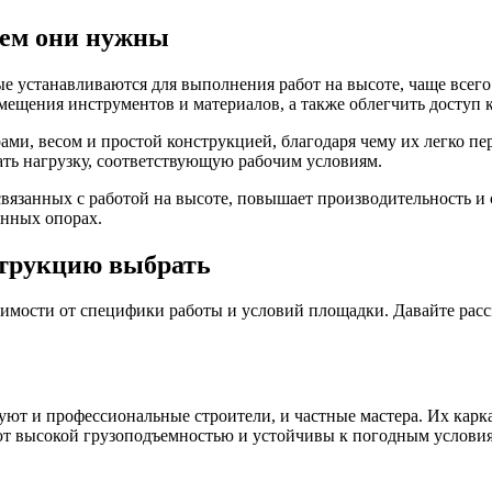
чем они нужны
устанавливаются для выполнения работ на высоте, чаще всего п
азмещения инструментов и материалов, а также облегчить доступ
и, весом и простой конструкцией, благодаря чему их легко пер
ь нагрузку, соответствующую рабочим условиям.
вязанных с работой на высоте, повышает производительность и с
анных опорах.
струкцию выбрать
симости от специфики работы и условий площадки. Давайте рассм
ют и профессиональные строители, и частные мастера. Их карка
ют высокой грузоподъемностью и устойчивы к погодным услови