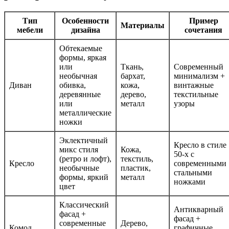
Тип
Особенности
Пример
Материалы
мебели
дизайна
сочетания
Обтекаемые
формы, яркая
или
Ткань,
Современный
необычная
бархат,
минимализм +
Диван
обивка,
кожа,
винтажные
деревянные
дерево,
текстильные
или
металл
узоры
металлические
ножки
Эклектичный
Кресло в стиле
микс стиля
Кожа,
50-х с
(ретро и лофт),
текстиль,
Кресло
современными
необычные
пластик,
стальными
формы, яркий
металл
ножками
цвет
Классический
Антикварный
фасад +
фасад +
современные
Дерево,
Комод
графичные