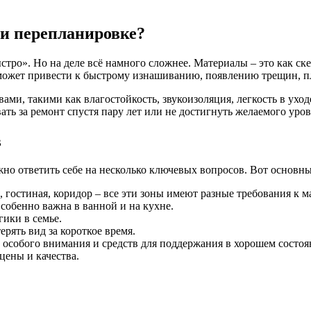
ри перепланировке?
тро». Но на деле всё намного сложнее. Материалы – это как скел
ожет привести к быстрому изнашиванию, появлению трещин, пл
ми, такими как влагостойкость, звукоизоляция, легкость в уход
ть за ремонт спустя пару лет или не достигнуть желаемого уро
в
ажно ответить себе на несколько ключевых вопросов. Вот основн
, гостиная, коридор – все эти зоны имеют разные требования к м
собенно важна в ванной и на кухне.
гики в семье.
рять вид за короткое время.
особого внимания и средств для поддержания в хорошем состоя
ены и качества.