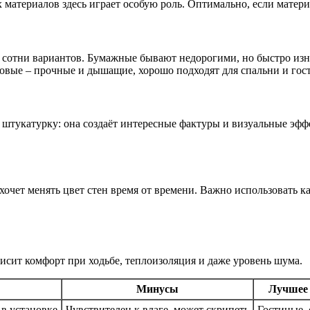
 материалов здесь играет особую роль. Оптимально, если матер
сть сотни вариантов. Бумажные бывают недорогими, но быстро и
новые – прочные и дышащие, хорошо подходят для спальни и гос
штукатурку: она создаёт интересные фактуры и визуальные эффе
очет менять цвет стен время от времени. Важно использовать к
исит комфорт при ходьбе, теплоизоляция и даже уровень шума.
Минусы
Лучшее
в установке
Чувствителен к влаге, может скрипеть
Гостиные,