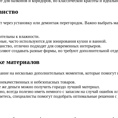
 для балконов и коридоров, но классической красоты и идеальн
анство
т через установку или демонтаж перегородок. Важно выбрать ма
вительны к влажности.
ые, часто используются для зонирования кухни и ванной.
нство, отлично подходят для современных интерьеров.
оляют создавать разные формы, но требуют дополнительной отде
е материалов
мание на несколько дополнительных моментов, которые помогут
 некачественных и небезопасных товаров.
е же деньги можно получить гораздо лучший материал.
но, всегда полезно иметь немного с запасом на случай ошибок 
етесь, специалисты помогут подобрать оптимальные решения с 