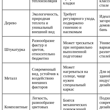
теплоизоляция
класс
кладки
стиле
Экологичность,
Требует
Идеал
природная
регулярного ухода,
загор
Дерево
теплота и
подвержено
домов,
уникальный
гниению и
бань
внешний вид
насекомым
Разнообразие
Может трескаться
Униве
фактур и
при неправильно
вариа
Штукатурка
цветов,
выполненной
разли
относительно
подготовке
стиле
бюджетно
Может
Современный
нагреваться на
Для о
вид, устойчив к
солнце, чаще
здани
Металл
воздействию
нужен
индус
внешних
специальный
дизай
факторов
каркас
Легкость,
Подхо
Боятся
разнообразие
совре
механических
Композитные
цветовых
дизай
повреждений,