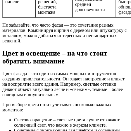
панели
решений,
быстр
средней
быстрота
обнов
долговечности
монтажа
фасад
Не забывайте, что часто фасад — это сочетание разных
материалов. Комбинируя кирпич с деревом или штукатурку с
металлом, можно добиться интересных и нестандартных
решений.
Цвет и освещение – на что стоит
обратить внимание
Цвет фасада – это один из самых мощных инструментов
создания привлекательности. Он задает настроение и влияет
на восприятие всего здания. Например, светлые оттенки
делают объект визуально легче и «свежим», темные – более
солидным и внушительным.
При выборе цвета стоит учитывать несколько важных
моментов:
Световозвращение – светлые цвета лучше отражают
солнечный свет, что важно в жарком климате.
Сочетание с окружающим ландшафтом и соседними