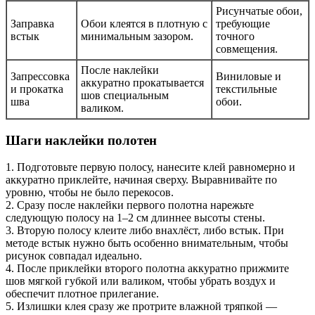
Рисунчатые обои,
Заправка
Обои клеятся в плотную с
требующие
встык
минимальным зазором.
точного
совмещения.
После наклейки
Запрессовка
Виниловые и
аккуратно прокатывается
и прокатка
текстильные
шов специальным
шва
обои.
валиком.
Шаги наклейки полотен
1. Подготовьте первую полосу, нанесите клей равномерно и
аккуратно приклейте, начиная сверху. Выравнивайте по
уровню, чтобы не было перекосов.
2. Сразу после наклейки первого полотна нарежьте
следующую полосу на 1–2 см длиннее высоты стены.
3. Вторую полосу клеите либо внахлёст, либо встык. При
методе встык нужно быть особенно внимательным, чтобы
рисунок совпадал идеально.
4. После приклейки второго полотна аккуратно прижмите
шов мягкой губкой или валиком, чтобы убрать воздух и
обеспечит плотное прилегание.
5. Излишки клея сразу же протрите влажной тряпкой —