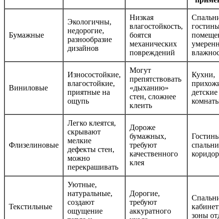
Низкая
Спальни
Экологичны,
влагостойкость,
гостины
недорогие,
Бумажные
боятся
помеще
разнообразие
механических
умерен
дизайнов
повреждений
влажно
Могут
Износостойкие,
Кухни,
препятствовать
влагостойкие,
прихожи
Виниловые
«дыханию»
приятные на
детские
стен, сложнее
ощупь
комнат
клеить
Легко клеятся,
Дороже
скрывают
бумажных,
Гостины
мелкие
Флизелиновые
требуют
спальни
дефекты стен,
качественного
коридо
можно
клея
перекрашивать
Уютные,
натуральные,
Дорогие,
Спальни
создают
требуют
Текстильные
кабинет
ощущение
аккуратного
зоны от