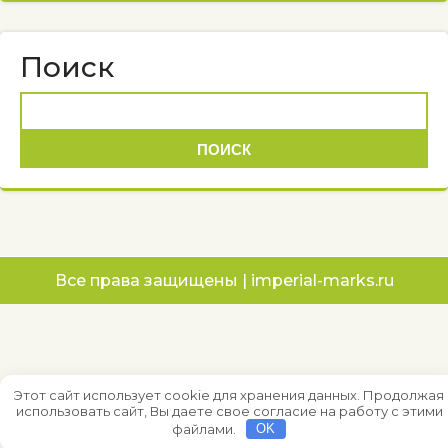
Поиск
Все права защищены | imperial-marks.ru
Этот сайт использует cookie для хранения данных. Продолжая
использовать сайт, Вы даете свое согласие на работу с этими
файлами.
OK