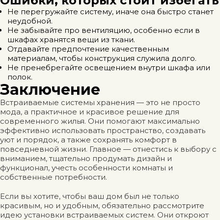
Ошибки, которых стоит избегать
Не перегружайте систему, иначе она быстро станет
неудобной.
Не забывайте про вентиляцию, особенно если в
шкафах хранятся вещи из ткани.
Отдавайте предпочтение качественным
материалам, чтобы конструкция служила долго.
Не пренебрегайте освещением внутри шкафа или
полок.
Заключение
Встраиваемые системы хранения — это не просто
мода, а практичное и красивое решение для
современного жилья. Они помогают максимально
эффективно использовать пространство, создавать
уют и порядок, а также сохранять комфорт в
повседневной жизни. Главное — отнестись к выбору с
вниманием, тщательно продумать дизайн и
функционал, учесть особенности комнаты и
собственные потребности.
Если вы хотите, чтобы ваш дом был не только
красивым, но и удобным, обязательно рассмотрите
идею установки встраиваемых систем. Они откроют