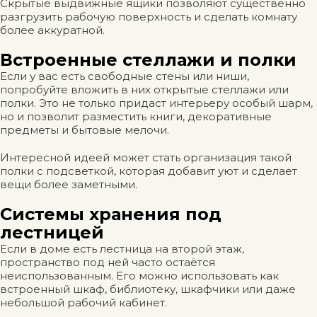
Скрытые выдвижные ящики позволяют существенно
разгрузить рабочую поверхность и сделать комнату
более аккуратной.
Встроенные стеллажи и полки
Если у вас есть свободные стены или ниши,
попробуйте вложить в них открытые стеллажи или
полки. Это не только придаст интерьеру особый шарм,
но и позволит разместить книги, декоративные
предметы и бытовые мелочи.
Интересной идеей может стать организация такой
полки с подсветкой, которая добавит уют и сделает
вещи более заметными.
Системы хранения под
лестницей
Если в доме есть лестница на второй этаж,
пространство под ней часто остаётся
неиспользованным. Его можно использовать как
встроенный шкаф, библиотеку, шкафчики или даже
небольшой рабочий кабинет.