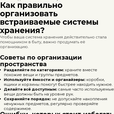
Как правильно
организовать
встраиваемые системы
хранения?
Чтобы ваша система хранения действительно стала
помощником в быту, важно продумать её
организацию.
Советы по организации
пространства
Разделяйте по категориям:
храните вместе
похожие вещи и группы предметов.
Используйте ёмкости и органайзеры:
коробки,
ящики и корзины помогут быстрее находить нужное.
Делайте всё доступным:
самые часто используемые
вещи должны быть на уровне рук.
Сохраняйте порядок:
не допускайте накопления
ненужных предметов, регулярно проверяйте
содержимое.