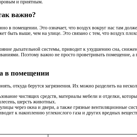
доровым и приятным.
так важно?
нно в помещении. Это означает, что воздух вокруг нас там дол
т быть выше, чем на улице. Это связано с тем, что воздух пло
стояние дыхательной системы, приводит к ухудшению сна, сниже
леваниями. Поэтому важно не просто проветривать помещение, а
а в помещении
нять, откуда берутся загрязнения. Их можно разделить на неско
ьзование чистящих средств, материалы мебели и отделки, котор
лесень, шерсть животных.
улицы через окна и двери, а также грязные вентиляционные сис
иводит к накоплению углекислого газа и других вредных вещест