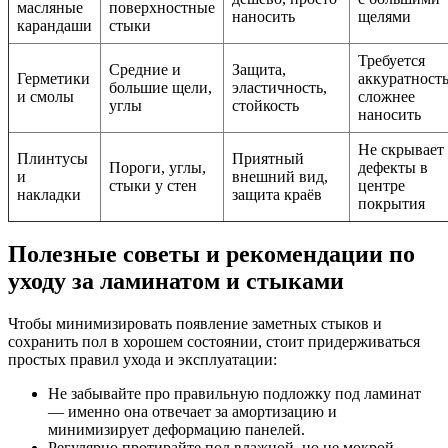
масляные
поверхностные
наносить
щелями
карандаши
стыки
Требуется
Средние и
Защита,
Герметики
аккуратность
большие щели,
эластичность,
и смолы
сложнее
углы
стойкость
наносить
Не скрывает
Плинтусы
Приятный
Пороги, углы,
дефекты в
и
внешний вид,
стыки у стен
центре
накладки
защита краёв
покрытия
Полезные советы и рекомендации по
уходу за ламинатом и стыками
Чтобы минимизировать появление заметных стыков и
сохранить пол в хорошем состоянии, стоит придерживаться
простых правил ухода и эксплуатации:
Не забывайте про правильную подложку под ламинат
— именно она отвечает за амортизацию и
минимизирует деформацию панелей.
Регулярно протирайте пол влажной, но не мокрой