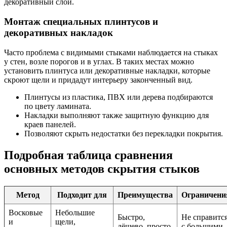
декоративный слой.
Монтаж специальных плинтусов и
декоративных накладок
Часто проблема с видимыми стыками наблюдается на стыках
у стен, возле порогов и в углах. В таких местах можно
установить плинтуса или декоративные накладки, которые
скроют щели и придадут интерьеру законченный вид.
Плинтусы из пластика, ПВХ или дерева подбираются
по цвету ламината.
Накладки выполняют также защитную функцию для
краев панелей.
Позволяют скрыть недостатки без перекладки покрытия.
Подробная таблица сравнения
основных методов скрытия стыков
Метод
Подходит для
Преимущества
Ограничени
Восковые
Небольшие
Быстро,
Не справитс
и
щели,
дёшево, просто
с большими