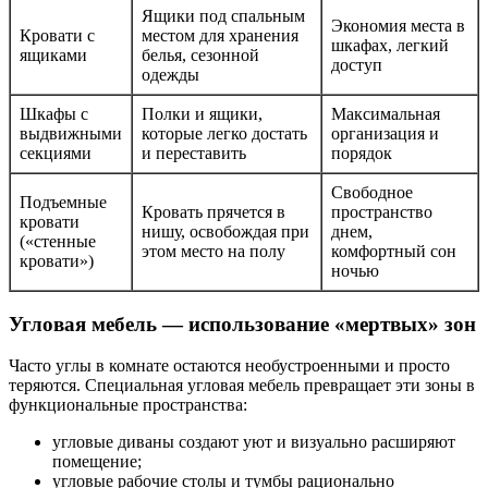
Ящики под спальным
Экономия места в
Кровати с
местом для хранения
шкафах, легкий
ящиками
белья, сезонной
доступ
одежды
Шкафы с
Полки и ящики,
Максимальная
выдвижными
которые легко достать
организация и
секциями
и переставить
порядок
Свободное
Подъемные
Кровать прячется в
пространство
кровати
нишу, освобождая при
днем,
(«стенные
этом место на полу
комфортный сон
кровати»)
ночью
Угловая мебель — использование «мертвых» зон
Часто углы в комнате остаются необустроенными и просто
теряются. Специальная угловая мебель превращает эти зоны в
функциональные пространства:
угловые диваны создают уют и визуально расширяют
помещение;
угловые рабочие столы и тумбы рационально