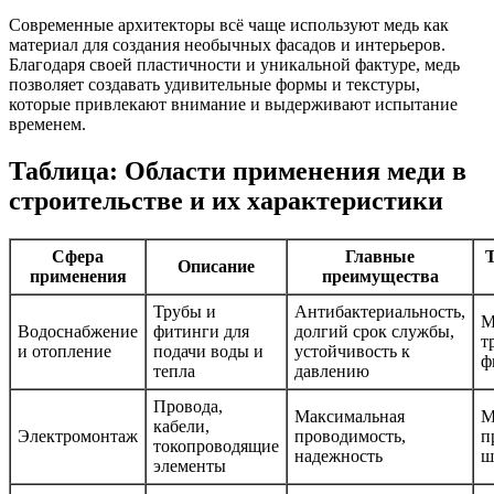
Современные архитекторы всё чаще используют медь как
материал для создания необычных фасадов и интерьеров.
Благодаря своей пластичности и уникальной фактуре, медь
позволяет создавать удивительные формы и текстуры,
которые привлекают внимание и выдерживают испытание
временем.
Таблица: Области применения меди в
строительстве и их характеристики
Сфера
Главные
Описание
применения
преимущества
Трубы и
Антибактериальность,
М
Водоснабжение
фитинги для
долгий срок службы,
т
и отопление
подачи воды и
устойчивость к
ф
тепла
давлению
Провода,
Максимальная
М
кабели,
Электромонтаж
проводимость,
п
токопроводящие
надежность
ш
элементы