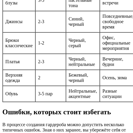
3-5
пастельные
блузы
встречи
тона
Повседневные
Синий,
Джинсы
2-3
свободное
черный
время
Офис,
Брюки
Черный,
1-2
официальные
классические
серый
мероприятия
Черный,
Вечерние,
Платья
2-3
нейтральные
будни
Верхняя
Бежевый,
2
Осень, зима
одежда
черный
Нейтральные,
Разные
Обувь
3-5 пар
акцентные
ситуации
Ошибки, которых стоит избегать
В процессе создания гардероба можно допустить несколько
типичных ошибок. Зная о них заранее, вы убережёте себя от