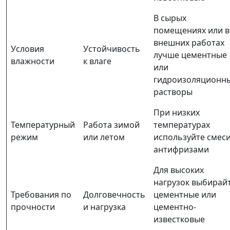
В сырых
помещениях или в
внешних работах
Условия
Устойчивость
лучше цементные
влажности
к влаге
или
гидроизоляционн
растворы
При низких
Температурный
Работа зимой
температурах
режим
или летом
используйте смеси
антифризами
Для высоких
нагрузок выбирай
Требования по
Долговечность
цементные или
прочности
и нагрузка
цементно-
известковые