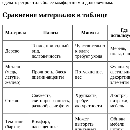
сделать ретро стиль более комфортным и долговечным.
Сравнение материалов в таблице
Где
Материал
Плюсы
Минусы
использу
Тепло, природный
Чувствительно
Мебель,
Дерево
вид,
к влаге,
полы, па
долговечность
требует ухода
Металл
Фурнитур
(медь,
Прочность, блеск,
Потускнение,
светильн
латунь,
дизайн-акценты
вес
декорати
железо)
элементы
Свежесть,
Хрупкость,
Люстры,
Стекло
светопрозрачность,
требует
витражи,
разнообразие форм
аккуратности
мебель
Может
Обивка
Текстиль
Комфорт,
выгорать,
мебели,
(бархат,
насыщенные
впитывает
шторы,