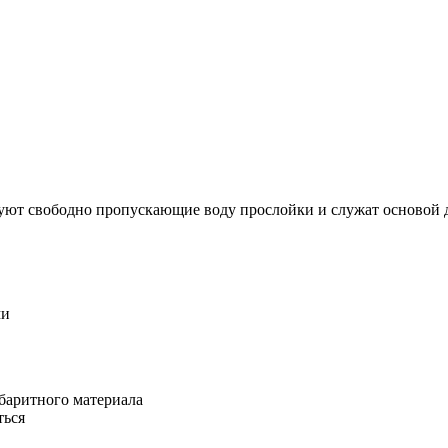
уют свободно пропускающие воду прослойки и служат основой 
ми
баритного материала
ться