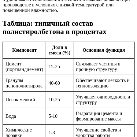
производстве в условиях с низкой температурой или
повышенной влажностью.
Таблица: типичный состав
полистиролбетона в процентах
Доля в
Компонент
Основная функция
смеси (%)
Цемент
Связывает частицы в
15-25
(портландцемент)
прочную структуру
Гранулы
Обеспечивают легкость и
40-60
пенополистирола
теплоизоляцию
Улучшает однородность и
Песок мелкий
10-25
структуру
Гидратация цемента и
Вода
5-10
формирование массы
Химические
Улучшение свойств и
1-3
добавки
удобства работы