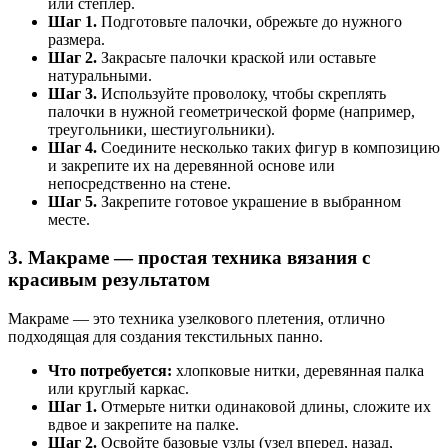
или степлер.
Шаг 1.
Подготовьте палочки, обрежьте до нужного
размера.
Шаг 2.
Закрасьте палочки краской или оставьте
натуральными.
Шаг 3.
Используйте проволоку, чтобы скреплять
палочки в нужной геометрической форме (например,
треугольники, шестиугольники).
Шаг 4.
Соедините несколько таких фигур в композицию
и закрепите их на деревянной основе или
непосредственно на стене.
Шаг 5.
Закрепите готовое украшение в выбранном
месте.
3. Макраме — простая техника вязания с
красивым результатом
Макраме — это техника узелкового плетения, отлично
подходящая для создания текстильных панно.
Что потребуется:
хлопковые нитки, деревянная палка
или круглый каркас.
Шаг 1.
Отмерьте нитки одинаковой длины, сложите их
вдвое и закрепите на палке.
Шаг 2.
Освойте базовые узлы (узел вперед, назад,