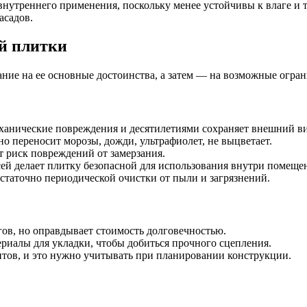
 внутреннего применения, поскольку менее устойчивы к влаге 
асадов.
й плитки
ие на ее основные достоинства, а затем — на возможные огран
анические повреждения и десятилетиями сохраняет внешний ви
о переносит морозы, дожди, ультрафиолет, не выцветает.
т риск повреждений от замерзания.
ей делает плитку безопасной для использования внутри помеще
таточно периодической очистки от пыли и загрязнений.
ов, но оправдывает стоимость долговечностью.
ериалы для укладки, чтобы добиться прочного сцепления.
нтов, и это нужно учитывать при планировании конструкции.