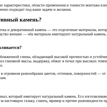
ые характеристики, области применения и тонкости монтажа кли
менно подходит под ваши задачи и желания.
ативный камень?
литка и декоративный камень — это отделочные материалы, кото
ходство внешне — оба материала имитируют натуральный камень,
вливается?
обожженной глины, обладающий высокой прочностью и устойчив
 из глиняной массы, выдержку, обжиг в печах при высоких темпе
е.
 в огромном разнообразии цветов, оттенков, поверхностей — о
ным.
ал, который имитирует натуральный камень. Его изготавливают 
за настоящую гальку, сланец, мрамор и прочие разновидности п