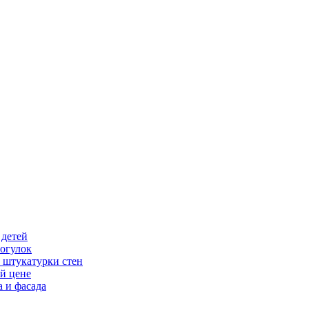
 детей
огулок
 штукатурки стен
й цене
 и фасада