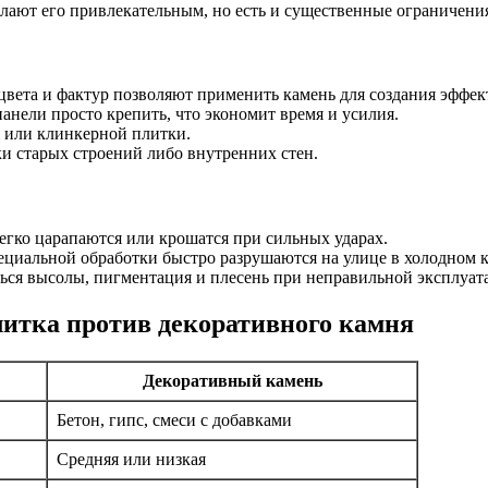
ают его привлекательным, но есть и существенные ограничения,
цвета и фактур позволяют применить камень для создания эффе
нели просто крепить, что экономит время и усилия.
 или клинкерной плитки.
и старых строений либо внутренних стен.
гко царапаются или крошатся при сильных ударах.
ециальной обработки быстро разрушаются на улице в холодном 
ься высолы, пигментация и плесень при неправильной эксплуат
литка против декоративного камня
Декоративный камень
Бетон, гипс, смеси с добавками
Средняя или низкая