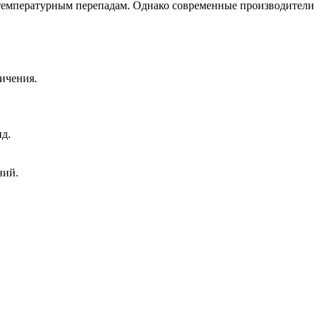
и температурным перепадам. Однако современные производители
ичения.
д.
ний.