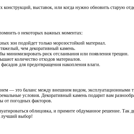
 конструкций, выставок, или когда нужно обновить старую отд
помнить о некоторых важных моментах:
ных зон подойдет только морозостойкий материал.
тяжелый, чем декоративный камень.
обы минимизировать риск отслаивания или появления трещин.
ьшают количество отходов материалов.
 фасадов для предотвращения накопления влаги.
мнем — это баланс между внешним видом, эксплуатационными 
ремальные условия. Декоративный камень подарит вам разнообра
ты от погодных факторов.
плуатироваться облицовка, и примите обдуманное решение. Так 
ь лучший выбор!