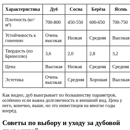
Характеристика
Дуб
Сосна
Берёза
Ясень
Плотность (кг/
700-800
450-550
600-650
700-750
м³)
Устойчивость к
Очень
Низкая
Средняя
Высокая
гниению
высокая
Твердость (по
3,6
2,0
2,8
3,2
Бринеллю)
Цена
Высокая
Низкая
Средняя
Средняя
Очень
Эстетика
Средняя
Хорошая
Высокая
высокая
Как видно, дуб выигрывает по большинству параметров,
особенно если важна долговечность и внешний вид. Цена у
него, конечно, выше, но это инвестиция на многие годы
вперёд.
Советы по выбору и уходу за дубовой