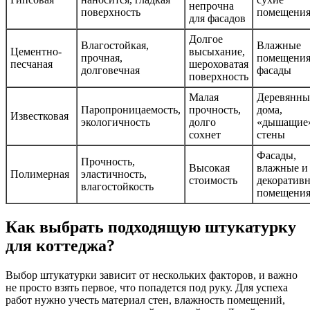
непрочна
поверхность
помещени
для фасадов
Долгое
Влагостойкая,
Влажные
Цементно-
высыхание,
прочная,
помещения
песчаная
шероховатая
долговечная
фасады
поверхность
Малая
Деревянны
Паропроницаемость,
прочность,
дома,
Известковая
экологичность
долго
«дышащие
сохнет
стены
Фасады,
Прочность,
Высокая
влажные и
Полимерная
эластичность,
стоимость
декоратив
влагостойкость
помещени
Как выбрать подходящую штукатурку
для коттеджа?
Выбор штукатурки зависит от нескольких факторов, и важно
не просто взять первое, что попадется под руку. Для успеха
работ нужно учесть материал стен, влажность помещений,