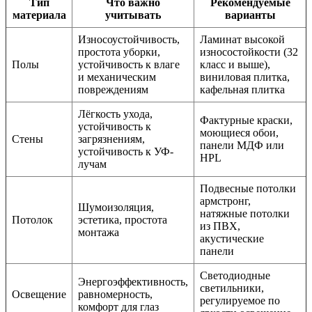
Тип
Что важно
Рекомендуемые
материала
учитывать
варианты
Износоустойчивость,
Ламинат высокой
простота уборки,
износостойкости (32
Полы
устойчивость к влаге
класс и выше),
и механическим
виниловая плитка,
повреждениям
кафельная плитка
Лёгкость ухода,
Фактурные краски,
устойчивость к
моющиеся обои,
Стены
загрязнениям,
панели МДФ или
устойчивость к УФ-
HPL
лучам
Подвесные потолки
армстронг,
Шумоизоляция,
натяжные потолки
Потолок
эстетика, простота
из ПВХ,
монтажа
акустические
панели
Светодиодные
Энергоэффективность,
светильники,
Освещение
равномерность,
регулируемое по
комфорт для глаз