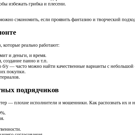
бы избежать грибка и плесени.
 можно сэкономить, если проявить фантазию и творческий подхо
монте
, которые реально работают:
ит и деньги, и время.
, создание панно и т.п.
о б/у — часто можно найти качественные варианты с небольшой 
 их покупки.
териалов.
стных подрядчиков
ветер — плохие исполнители и мошенники. Как распознать их и н
0%.
я.
твенности.
вашего согласования.