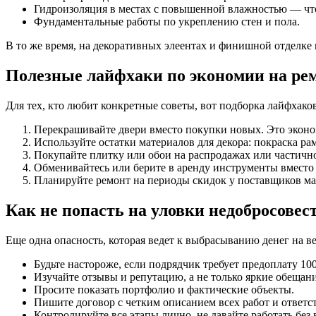
Гидроизоляция в местах с повышенной влажностью — что
Фундаментальные работы по укреплению стен и пола.
В то же время, на декоративных элеентах и финишной отделке
Полезные лайфхаки по экономии на ре
Для тех, кто любит конкретные советы, вот подборка лайфхаков
Перекрашивайте двери вместо покупки новых. Это эконом
Используйте остатки материалов для декора: покраска рам
Покупайте плитку или обои на распродажах или частичн
Обменивайтесь или берите в аренду инструменты вместо
Планируйте ремонт на периоды скидок у поставщиков ма
Как не попасть на уловки недобросове
Еще одна опасность, которая ведет к выбрасыванию денег на 
Будьте настороже, если подрядчик требует предоплату 10
Изучайте отзывы и репутацию, а не только яркие обещани
Просите показать портфолио и фактические объекты.
Пишите договор с четким описанием всех работ и ответс
Контролируйте все этапы лично, не давайте работать без 