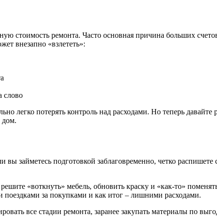
ечную стоимость ремонта. Часто основная причина больших счет
жет внезапно «взлететь»:
та
а слово
льно легко потерять контроль над расходами. Но теперь давайте
 дом.
 вы займетесь подготовкой заблаговременно, четко распишете с
 решите «воткнуть» мебель, обновить краску и «как-то» поменять
и поездками за покупками и как итог – лишними расходами.
ировать все стадии ремонта, заранее закупать материалы по выг