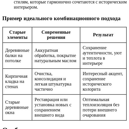
стилям, которые гармонично сочетаются с историческим
интерьером.
Пример идеального комбинационного подхода
Старые
Современные
Результат
элементы
решения
Сохранение
Деревянные
Аккуратная
аутентичности, уют
балки на
обработка, покрытие
и теплота в
потолке
натуральным маслом
интерьере
Очистка,
Интересный акцент,
Кирпичная
консолидация и
сохранение
кладка на
легкая штукатурка
исторического
стенах
частично
колорита
Реставрация или
Оптимальная
Старые
установка новых с
теплоизоляция без
деревянные
сохранением
потери внешнего
окна
внешнего вида
очарования